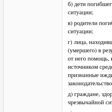
б) дети погибшег
ситуации;
в) родители поги
ситуации;
г) лица, находи
(умершего) в ре
от него помощь,
источником сред
признанные ижди
законодательств
д) граждане, здо
чрезвычайной си