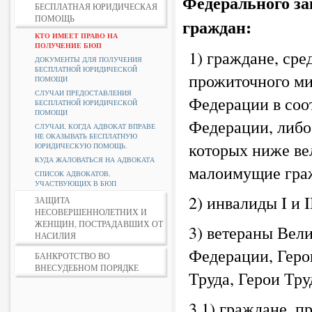
Федерального з
БЕСПЛАТНАЯ ЮРИДИЧЕСКАЯ
ПОМОЩЬ
граждан:
КТО ИМЕЕТ ПРАВО НА
ПОЛУЧЕНИЕ БЮП
1) граждане, ср
ДОКУМЕНТЫ ДЛЯ ПОЛУЧЕНИЯ
БЕСПЛАТНОЙ ЮРИДИЧЕСКОЙ
прожиточного ми
ПОМОЩИ
СЛУЧАИ ПРЕДОСТАВЛЕНИЯ
Федерации в соо
БЕСПЛАТНОЙ ЮРИДИЧЕСКОЙ
ПОМОЩИ
Федерации, либо
СЛУЧАИ, КОГДА АДВОКАТ ВПРАВЕ
НЕ ОКАЗЫВАТЬ БЕСПЛАТНУЮ
которых ниже ве
ЮРИДИЧЕСКУЮ ПОМОЩЬ.
КУДА ЖАЛОВАТЬСЯ НА АДВОКАТА
малоимущие гра
СПИСОК АДВОКАТОВ,
УЧАСТВУЮЩИХ В БЮП
2) инвалиды I и 
ЗАЩИТА
НЕСОВЕРШЕННОЛЕТНИХ И
ЖЕНЩИН, ПОСТРАДАВШИХ ОТ
3) ветераны Вел
НАСИЛИЯ
Федерации, Геро
БАНКРОТСТВО ВО
ВНЕСУДЕБНОМ ПОРЯДКЕ
Труда, Герои Тр
3.1) граждане, 