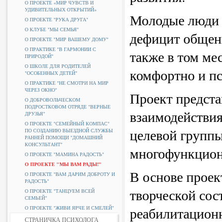
О ПРОЕКТЕ «МИР ЧУВСТВ И
УДИВИТЕЛЬНЫХ ОТКРЫТИЙ»
Молодые люди 
О ПРОЕКТЕ "РУКА ДРУГА"
О КЛУБЕ "МЫ СЕМЬЯ"
дефицит общени
О ПРОЕКТЕ "МИР ВАШЕМУ ДОМУ"
О ПРАКТИКЕ "В ГАРМОНИИ С
также в том мес
ПРИРОДОЙ"
О ШКОЛЕ ДЛЯ РОДИТЕЛЕЙ
комфортно и пс
"ОСОБЕННЫХ ДЕТЕЙ"
О ПРАКТИКЕ "НЕ СМОТРИ НА МИР
ЧЕРЕЗ ОКНО"
Проект предста
О ДОБРОВОЛЬЧЕСКОМ
ПОДРОСТКОВОМ ОТРЯДЕ "ВЕРНЫЕ
взаимодействи
ДРУЗЬЯ"
О ПРОЕКТЕ "СЕМЕЙНЫЙ КОМПАС"
целевой группы
ПО СОЗДАНИЮ ВЫЕЗДНОЙ СЛУЖБЫ
РАННЕЙ ПОМОЩИ "ДОМАШНИЙ
КОНСУЛЬТАНТ"
многофункцион
О ПРОЕКТЕ "МАМИНА РАДОСТЬ"
О ПРОЕКТЕ "МЫ ВАМ РАДЫ!"
В основе проек
О ПРОЕКТЕ "ВАМ ДАРИМ ДОБРОТУ И
РАДОСТЬ"
творческой сос
О ПРОЕКТЕ "ТАНЦУЕМ ВСЕЙ
СЕМЬЕЙ"
О ПРОЕКТЕ "ЖИВИ ЯРЧЕ И СМЕЛЕЙ"
реабилитацион
СТРАНИЧКА ПСИХОЛОГА