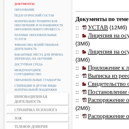
ДОКУМЕНТЫ
ОБРАЗОВАНИЕ
ПЕДАГОГИЧЕСКИЙ СОСТАВ
Документы по теме
МАТЕРИАЛЬНО-ТЕХНИЧЕСКОЕ
ОБЕСПЕЧЕНИЕ И ОСНАЩЕННОСТЬ
::
УСТАВ
(12Мб)
ОБРАЗОВАТЕЛЬНОГО ПРОЦЕССА
::
Лицензия на осу
ПЛАТНЫЕ ОБРАЗОВАТЕЛЬНЫЕ
УСЛУГИ
(3Мб)
ФИНАНСОВО-ХОЗЯЙСТВЕННАЯ
ДЕЯТЕЛЬНОСТЬ
::
Лицензия на осу
ВАКАНТНЫЕ МЕСТА ДЛЯ ПРИЕМА
(ПЕРЕВОДА) НА ОБУЧЕНИЕ
(3Мб)
ДОСТУПНАЯ СРЕДА
::
Приложение к л
МЕЖДУНАРОДНОЕ
::
Выписка из реес
СОТРУДНИЧЕСТВО
ОБРАЗОВАТЕЛЬНЫЕ СТАНДАРТЫ
::
Свидетельство 
СТИПЕНДИИ И ДРУГИЕ ВИДЫ
МАТЕРИАЛЬНОЙ ПОДДЕРЖКИ
::
Постановление 
ИННОВАЦИОННАЯ
::
Распоряжение о
ДЕЯТЕЛЬНОСТЬ
(2Мб)
СТРАНИЧКА ПСИХОЛОГА
::
Распоряжение о
ЗОЖ
ТЕЛЕФОН ДОВЕРИЯ