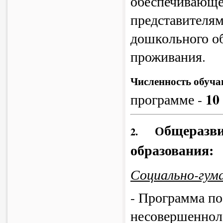
обеспечивающе
представителям
дошкольного об
проживания.
Численность обуч
10
программе -
бщеразв
О
2.
образования:
Социально-гум
- Программа по
несовершенноле